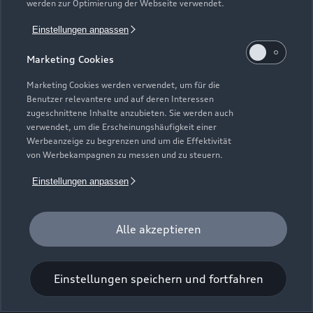
werden zur Optimierung der Webseite verwendet.
Klausdorfer Weg 173
Einstellungen anpassen
24148 Kiel
Marketing Cookies
0431 720830
Marketing Cookies werden verwendet, um für die
Benutzer relevantere und auf deren Interessen
Info@Autohaus-Ost.de
zugeschnittene Inhalte anzubieten. Sie werden auch
verwendet, um die Erscheinungshäufigkeit einer
Werbeanzeige zu begrenzen und um die Effektivität
Kontaktdaten herunterladen
von Werbekampagnen zu messen und zu steuern.
Einstellungen anpassen
Öffnungszeiten
Alle akzeptieren
Service
Geschlossen
,
öffnet am
Montag 07:00
Einstellungen speichern und fortfahren