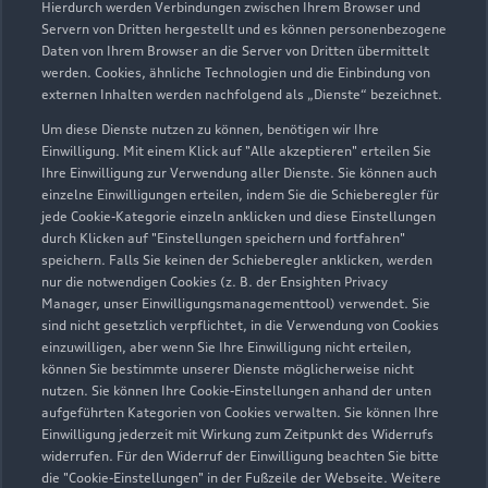
Hierdurch werden Verbindungen zwischen Ihrem Browser und
Servern von Dritten hergestellt und es können personenbezogene
Daten von Ihrem Browser an die Server von Dritten übermittelt
Wir beraten Sie gerne
werden. Cookies, ähnliche Technologien und die Einbindung von
externen Inhalten werden nachfolgend als „Dienste“ bezeichnet.
Hier finden Sie die passenden Ansprechpartnerinnen
Um diese Dienste nutzen zu können, benötigen wir Ihre
und Ansprechpartner.
Einwilligung. Mit einem Klick auf "Alle akzeptieren" erteilen Sie
Ihre Einwilligung zur Verwendung aller Dienste. Sie können auch
einzelne Einwilligungen erteilen, indem Sie die Schieberegler für
Zur Teamübersicht
jede Cookie-Kategorie einzeln anklicken und diese Einstellungen
durch Klicken auf "Einstellungen speichern und fortfahren"
speichern. Falls Sie keinen der Schieberegler anklicken, werden
nur die notwendigen Cookies (z. B. der Ensighten Privacy
Manager, unser Einwilligungsmanagementtool) verwendet. Sie
sind nicht gesetzlich verpflichtet, in die Verwendung von Cookies
einzuwilligen, aber wenn Sie Ihre Einwilligung nicht erteilen,
können Sie bestimmte unserer Dienste möglicherweise nicht
nutzen. Sie können Ihre Cookie-Einstellungen anhand der unten
Serviceberater kontaktieren
aufgeführten Kategorien von Cookies verwalten. Sie können Ihre
Einwilligung jederzeit mit Wirkung zum Zeitpunkt des Widerrufs
widerrufen. Für den Widerruf der Einwilligung beachten Sie bitte
die "Cookie-Einstellungen" in der Fußzeile der Webseite. Weitere